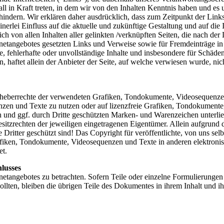
all in Kraft treten, in dem wir von den Inhalten Kenntnis haben und es
hindern. Wir erklären daher ausdrücklich, dass zum Zeitpunkt der Link
inerlei Einfluss auf die aktuelle und zukünftige Gestaltung und auf die 
ich von allen Inhalten aller gelinkten /verknüpften Seiten, die nach de
nternetangebotes gesetzten Links und Verweise sowie für Fremdeinträge i
le, fehlerhafte oder unvollständige Inhalte und insbesondere für Schäd
, haftet allein der Anbieter der Seite, auf welche verwiesen wurde, nich
 Urheberrechte der verwendeten Grafiken, Tondokumente, Videosequenze
nzen und Texte zu nutzen oder auf lizenzfreie Grafiken, Tondokument
en und ggf. durch Dritte geschützten Marken- und Warenzeichen unter
sitzrechten der jeweiligen eingetragenen Eigentümer. Allein aufgrund 
ritter geschützt sind! Das Copyright für veröffentlichte, von uns selbst 
fiken, Tondokumente, Videosequenzen und Texte in anderen elektronis
et.
lusses
ernetangebotes zu betrachten. Sofern Teile oder einzelne Formulierungen
sollten, bleiben die übrigen Teile des Dokumentes in ihrem Inhalt und i