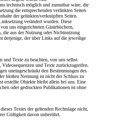
 uns technisch möglich und zumutbar wäre, die
setzung die entsprechenden verlinkten Seiten
Inhalte der gelinkten/verknüpften Seiten.
r Linksetzung verändert wurden. Diese
n von uns eingerichteten Gästebüchern,
en, die aus der Nutzung oder Nichtnutzung
t derjenige, der über Links auf die jeweilige
n und Texte zu beachten, von uns selbst
e, Videosequenzen und Texte zurückzugreifen.
liegen uneingeschränkt den Bestimmungen des
der bloßen Nennung ist nicht der Schluss zu
erstellte Objekte bleibt allein bei uns. Eine
chen oder gedruckten Publikationen ist ohne
 dieses Textes der geltenden Rechtslage nicht,
hrer Gültigkeit davon unberührt.